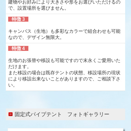
建物やお好みにより大きさや形をお選びいただけるの
で、設置場所を選びません。
カタログ展示室
特徴 3
ご注文方法について
キャンバス（生地）も多彩なカラーで組合わせも可能
オンライン工場見学
なので、デザイン無限大。
特徴 4
生地のお張替や移設も可能ですので末永くご愛用いた
だけます。
また移設の場合は既存テントの状態、移設場所の現状
により移設出来ないことがありますので、ご相談下さ
い。
固定式パイプテント フォトギャラリー