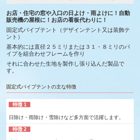
カーテン・ブラインド
お店・住宅の窓や入口の日よけ・雨よけに！自動
暗幕・緞帳
販売機の屋根に！お店の看板代わりに！
固定式パイプテント（デザインテント又は装飾テ
紅白幕
ント）
その他の商品
基本的には直径２５ミリまたは３１・８ミリのパ
イプを組合わせフレームを作り
防雪ネット実測＆取付方法
それに合わせた生地を製作し張り込んだ製品で
す。
お客様のこえ
固定式パイプテントの主な特徴
よくある質問
会社概要
特徴 1
日除け・雨除け・雪除けなど多方面で活躍します。
お仕事日記（ブログ）
特徴 2
お問い合わせ