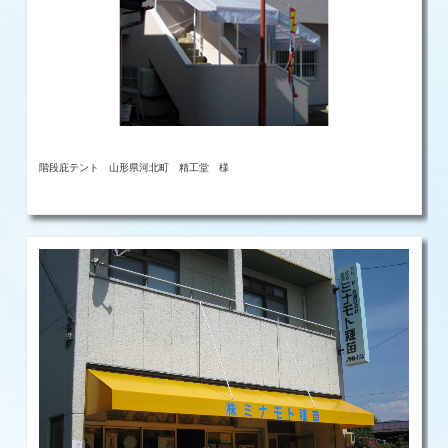
階段庇テント 山形県河北町 精工堂 様