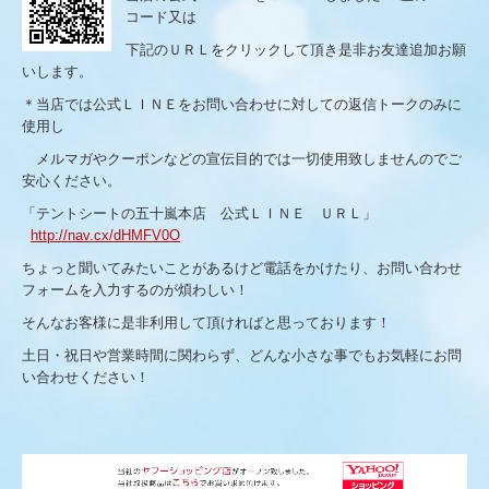
鳥よけ防鳥ネット 強力タイプ（オンラインショップ）
コード又は
下記のＵＲＬをクリックして頂き是非お友達追加お願
軟式野球用防球ネット 強力タイプ（オンラインショップ）
いします。
硬式野球用防球ネット 強力タイプ（オンラインショップ）
＊当店では公式ＬＩＮＥをお問い合わせに対しての返信トークのみに
使用し
バレー・サッカー用防球ネット（オンラインショップ）
メルマガやクーポンなどの宣伝目的では一切使用致しませんのでご
安心ください。
高耐久性トラックシート【防炎】
「テントシートの五十嵐本店 公式ＬＩＮＥ ＵＲＬ」
フォークリフトカバー
http://nav.cx/dHMFV0O
ちょっと聞いてみたいことがあるけど電話をかけたり、お問い合わせ
その他
フォームを入力するのが煩わしい！
そんなお客様に是非利用して頂ければと思っております！
商品ラインナップ
土日・祝日や営業時間に関わらず、どんな小さな事でもお気軽にお問
雪よけ防雪ネット
い合わせください！
防風・防砂・遮光ネット
防球・防鳥ネット