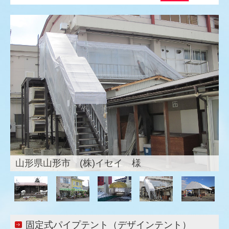
屋外用カーテンレール
各種シート
各種カバー
イベントテント
ワンタッチテント
シートカーテン
オーニング
雪囲いテント
山形県 寒河江市 ホンダカーズ 様
のれん式間仕切シート
固定式パイプテント
シャッター・シートシャッター
固定式パイプテント（デザインテント）