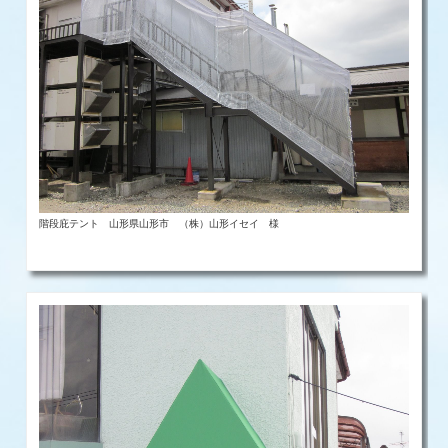
階段庇テント 山形県山形市 （株）山形イセイ 様