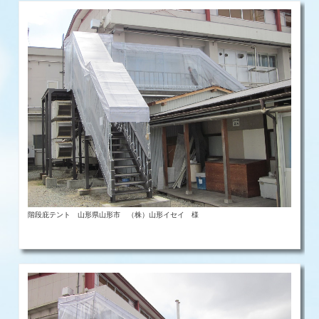
階段庇テント 山形県山形市 （株）山形イセイ 様