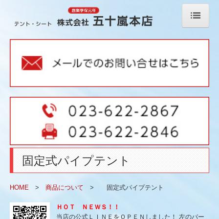
ホーム
オンラインショップ
防雪ネット強力タイプ（オンラインショップ）
防雪ネット豪雪強風用超強力タイプ（オンラインショップ）
取付金具・オプション加工・ロープ等
屋外用カーテンレール（オンラインショップ）
固定式パイプテント
厚手透明糸入シート ＊耐寒（オンラインショップ）
防風・防砂・遮光ネット（オンラインショップ）
HOME
>
商品について
> 固定式パイプテント
ゴルフ用防球ネット 強力タイプ（オンラインショップ）
ＨＯＴ ＮＥＷＳ！！
当店の公式ＬＩＮＥをＯＰＥＮしました！ 左のバー