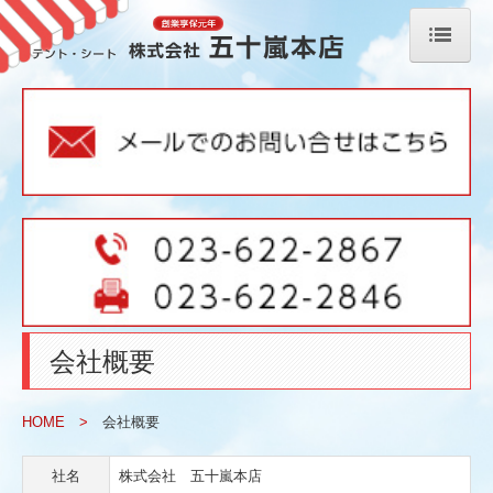
ホーム
オンラインショップ
防雪ネット強力タイプ（オンラインショップ）
防雪ネット豪雪強風用超強力タイプ（オンラインショップ）
取付金具・オプション加工・ロープ等
屋外用カーテンレール（オンラインショップ）
会社概要
厚手透明糸入シート ＊耐寒（オンラインショップ）
防風・防砂・遮光ネット（オンラインショップ）
HOME
>
会社概要
ゴルフ用防球ネット 強力タイプ（オンラインショップ）
社名
株式会社 五十嵐本店