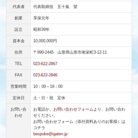
鳥よけ防鳥ネット 強力タイプ（オンラインショップ）
代表者
代表取締役 五十嵐 望
軟式野球用防球ネット 強力タイプ（オンラインショップ）
創業
享保元年
硬式野球用防球ネット 強力タイプ（オンラインショップ）
設立
昭和39年
バレー・サッカー用防球ネット（オンラインショップ）
資本金
10,000,000円
住所
〒990-2445 山形県山形市南栄町3-12-11
高耐久性トラックシート【防炎】
TEL
023-622-2867
フォークリフトカバー
FAX
023-622-2846
その他
営業時間
10：00～19：00
商品ラインナップ
定休日
土・日・祝 定休
雪よけ防雪ネット
お問い合
お電話か、
お問い合わせフォーム
より、お問い合わ
わせ
せください。
防風・防砂・遮光ネット
お問い合わせフォーム（添付資料ありのお客様）は
コチラ
防球・防鳥ネット
bespoke@igaten.jp