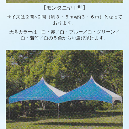
【モンタニヤⅠ型】
サイズは２間×２間（約３・６ｍ×約３・６ｍ）となって
おります。
天幕カラーは 白・赤／白・ブルー／白・グリーン／
白・若竹／白の５色からお選び頂けます。