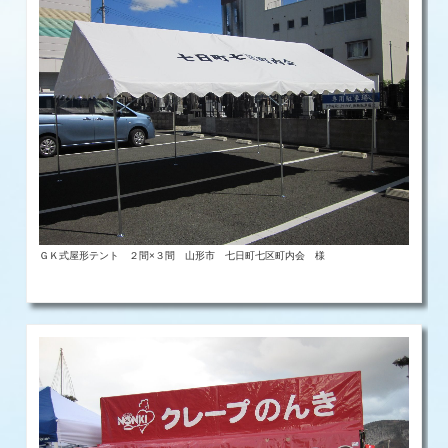
ＧＫ式屋形テント ２間×３間 山形市 七日町七区町内会 様