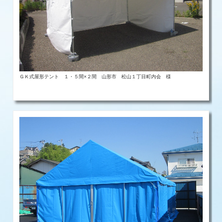
ＧＫ式屋形テント １・５間×２間 山形市 松山１丁目町内会 様