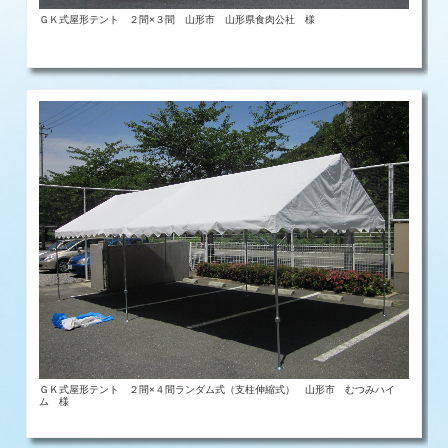
ＧＫ式屋形テント ２間×３間 山形市 山形県食肉公社 様
ＧＫ式屋形テント ２間×４間ランダム式（支柱伸縮式） 山形市 むつみハイ
ム 様