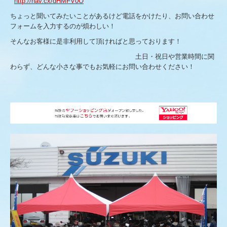
http://nav.cx/dHMFV0O
カーテン・ブラインド
ちょっと聞いてみたいことがあるけど電話をかけたり、お問い合わせ
フォームを入力するのが煩わしい！
暗幕・緞帳
そんなお客様に是非利用して頂ければと思っております！
紅白幕
土日・祝日や営業時間に関
わらず、どんな小さな事でもお気軽にお問い合わせください！
その他の商品
防雪ネット実測＆取付方法
お客様のこえ
よくある質問
会社概要
お仕事日記（ブログ）
お問い合わせ