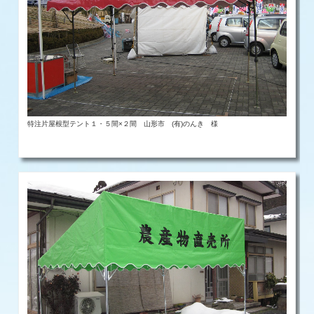
特注片屋根型テント１・５間×２間 山形市 (有)のんき 様