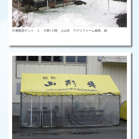
片屋根型テント １・５間×２間 上山市 アグリファーム相馬 様