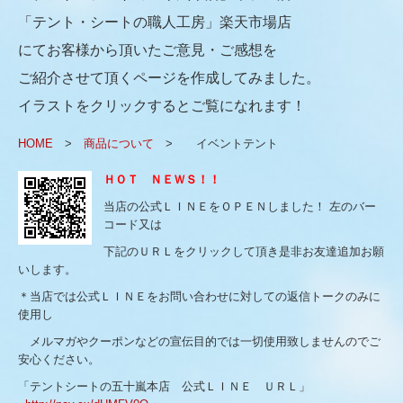
屋外用カーテンレール
「テント・シートの職人工房」楽天市場店
にてお客様から頂いたご意見・ご感想を
各種シート
ご紹介させて頂くページを作成してみました。
各種カバー
イラストをクリックするとご覧になれます！
イベントテント
HOME
>
商品について
> イベントテント
ワンタッチテント
ＨＯＴ ＮＥＷＳ！！
シートカーテン
当店の公式ＬＩＮＥをＯＰＥＮしました！ 左のバー
コード又は
オーニング
下記のＵＲＬをクリックして頂き是非お友達追加お願
いします。
雪囲いテント
＊当店では公式ＬＩＮＥをお問い合わせに対しての返信トークのみに
のれん式間仕切シート
使用し
メルマガやクーポンなどの宣伝目的では一切使用致しませんのでご
固定式パイプテント
安心ください。
シャッター・シートシャッター
「テントシートの五十嵐本店 公式ＬＩＮＥ ＵＲＬ」