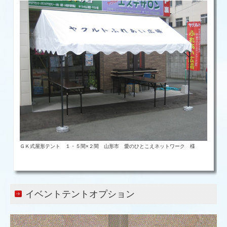
ＧＫ式屋形テント １・５間×２間 山形市 愛のひとこえネットワーク 様
イベントテントオプション