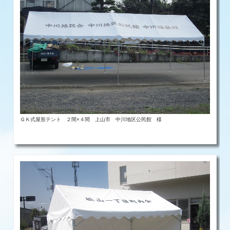
ＧＫ式屋形テント ２間×４間 上山市 中川地区公民館 様