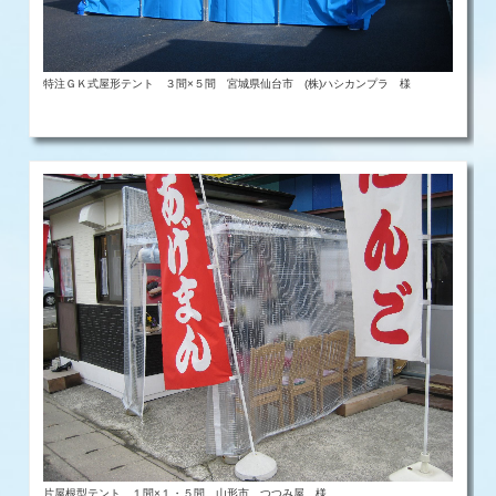
特注ＧＫ式屋形テント ３間×５間 宮城県仙台市 (株)ハシカンプラ 様
片屋根型テント １間×１・５間 山形市 つつみ屋 様