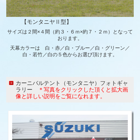
【モンタニヤⅡ型】
サイズは２間×４間（約３・６ｍ×約７・２ｍ）となって
おります。
天幕カラーは 白・赤／白・ブルー／白・グリーン／
白・若竹／白の５色からお選び頂けます。
カーニバルテント（モンタニヤ）フォトギャ
ラリー
＊写真をクリックした頂くと拡大画
像と詳しい説明をご覧になれます。