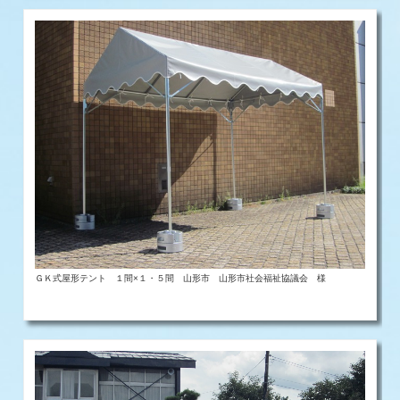
ＧＫ式屋形テント １間×１・５間 山形市 山形市社会福祉協議会 様