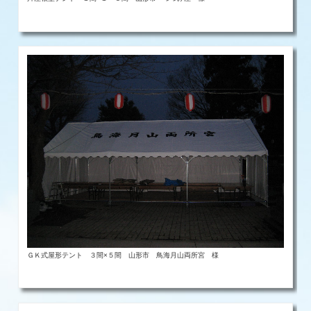
ＧＫ式屋形テント ３間×５間 山形市 鳥海月山両所宮 様